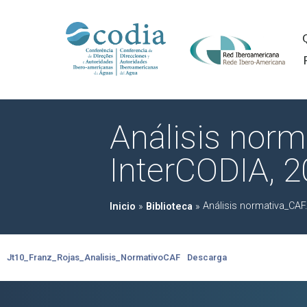
Análisis norm
InterCODIA, 
Análisis normativa_CAF.
Inicio
»
Biblioteca
»
Jt10_Franz_Rojas_Analisis_NormativoCAF
Descarga