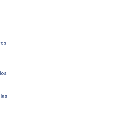
cos
e
 los
 las