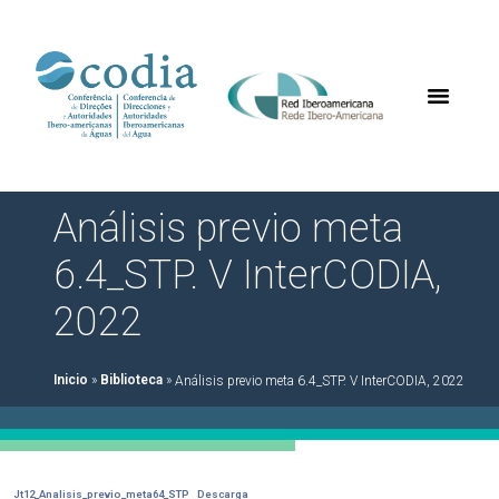
Análisis previo meta
6.4_STP. V InterCODIA,
2022
Inicio
»
Biblioteca
»
Análisis previo meta 6.4_STP. V InterCODIA, 2022
Jt12_Analisis_previo_meta64_STP
Descarga