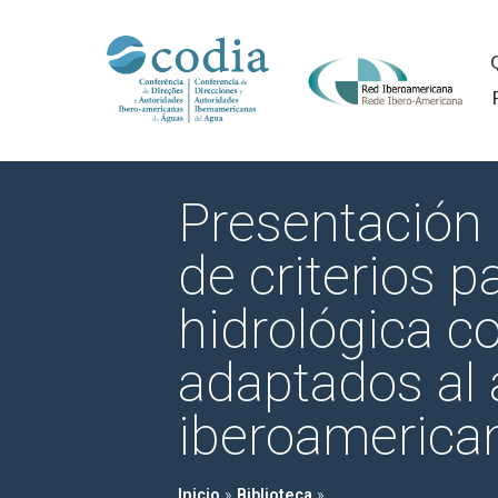
Presentación 
de criterios p
hidrológica c
adaptados al
iberoamerica
Inicio
»
Biblioteca
»