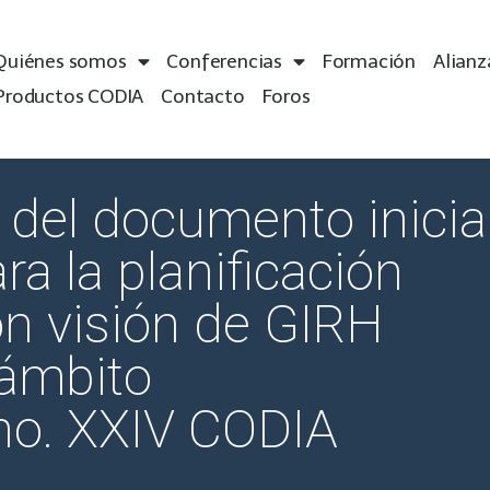
Quiénes somos
Conferencias
Formación
Alianz
Productos CODIA
Contacto
Foros
del documento inicia
ara la planificación
on visión de GIRH
 ámbito
no. XXIV CODIA