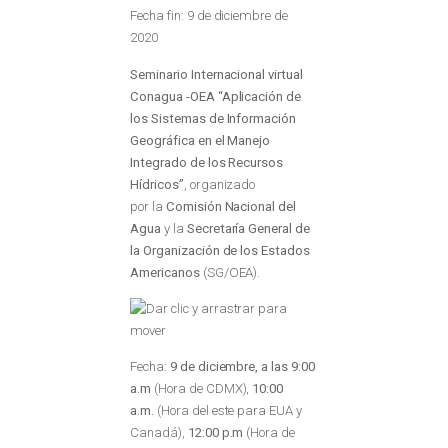
Fecha fin: 9 de diciembre de
2020
Seminario Internacional virtual
Conagua -OEA “Aplicación de
los Sistemas de Información
Geográfica en el Manejo
Integrado de los Recursos
Hídricos”
, organizado
por la
Comisión Nacional del
Agua
y la
Secretaría General de
la Organización de los Estados
Americanos
(SG/OEA).
Fecha:
9 de diciembre, a las 9:00
a.m
(Hora de CDMX),
10:00
a.m.
(Hora del este para EUA y
Canadá),
12:00 p.m
(Hora de