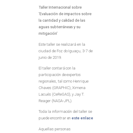
Taller Internacional sobre
‘Evaluación de impactos sobre
la cantidad y calidad de las
aguas subterráneas y su
mitigación’
Este taller se realizará en la
ciudad de Foz do Iguaçu, 3-7 de
junio de 2019.
El taller contará con la
participación de expertos
regionales, tal como Henrique
Chaves (GRAPHIC), Ximena
Lacués (CeReGAS), y Jay T.
Reager (NASA-JPL).
Toda la información del taller se
puede encontrar en
este enlace
Aquellas personas