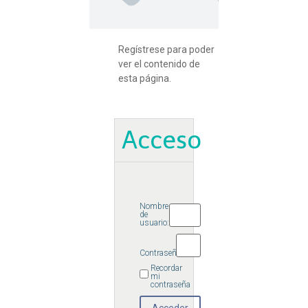
Regístrese para poder
ver el contenido de
esta página.
Acceso
Nombre
de
usuario:
Contraseña:
Recordar
mi
contraseña
Acceder