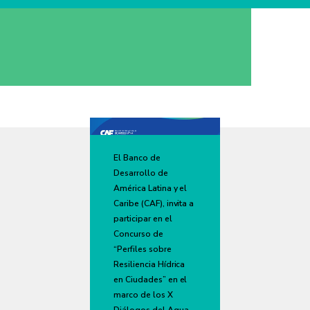
El Banco de
Desarrollo de
América Latina y el
Caribe (CAF), invita a
participar en el
Concurso de
“Perfiles sobre
Resiliencia Hídrica
en Ciudades” en el
marco de los X