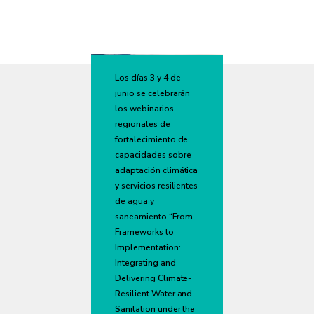
Los días 3 y 4 de
junio se celebrarán
los webinarios
regionales de
fortalecimiento de
capacidades sobre
adaptación climática
y servicios resilientes
de agua y
saneamiento “From
Frameworks to
Implementation:
Integrating and
Delivering Climate-
Resilient Water and
Sanitation under the