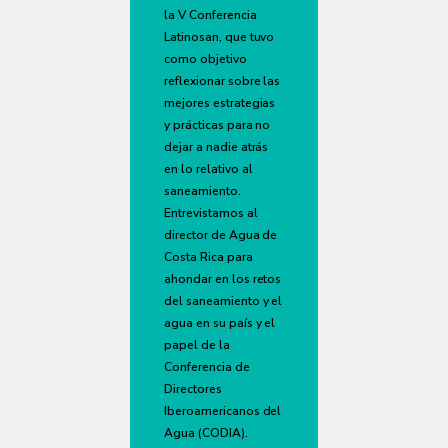
la V Conferencia
Latinosan, que tuvo
como objetivo
reflexionar sobre las
mejores estrategias
y prácticas para no
dejar a nadie atrás
en lo relativo al
saneamiento.
Entrevistamos al
director de Agua de
Costa Rica para
ahondar en los retos
del saneamiento y el
agua en su país y el
papel de la
Conferencia de
Directores
Iberoamericanos del
Agua (CODIA).