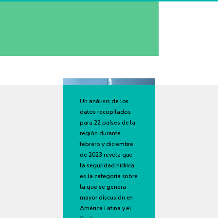
Un análisis de los
datos recopilados
para 22 países de la
región durante
febrero y diciembre
de 2023 revela que
la seguridad hídrica
es la categoría sobre
la que se genera
mayor discusión en
América Latina y el