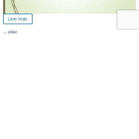
Leer más
←
older
newer
→
Inicio
Quiénes somos
Conferencias
Biblioteca