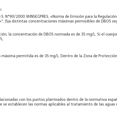
es
n D.S. N°90/2000 MINSEGPRES, «Norma de Emisión para la Regulació
»*, fija distintas concentraciones máximas permisibles de DBO5 seg
ución, la concentración de DBO5 normada es de 35 mg/L. Si el cuerpo
/L.
ón máxima permitida es de 35 mg/L. Dentro de la Zona de Protección
lacionadas con los puntos planteados dentro de la normativa españ
e se establecen las normas aplicables al tratamiento de las aguas 