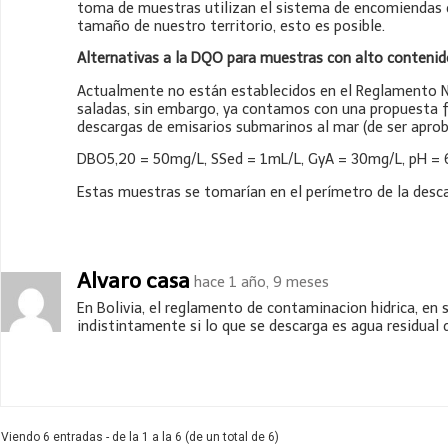
toma de muestras utilizan el sistema de encomiendas de
tamaño de nuestro territorio, esto es posible.
Alternativas a la DQO para muestras con alto contenid
Actualmente no están establecidos en el Reglamento N°
saladas, sin embargo, ya contamos con una propuesta fi
descargas de emisarios submarinos al mar (de ser aprob
DBO5,20 = 50mg/L, SSed = 1mL/L, GyA = 30mg/L, pH = 
Estas muestras se tomarían en el perímetro de la desca
Alvaro casa
hace 1 año, 9 meses
En Bolivia, el reglamento de contaminacion hidrica, en
indistintamente si lo que se descarga es agua residual 
Viendo 6 entradas - de la 1 a la 6 (de un total de 6)