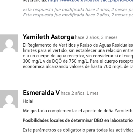
https://www.boe.es/buscar/act.php?id=
Esta respuesta fue modificada hace 2 años, 2 meses p
Esta respuesta fue modificada hace 2 años, 2 meses p
Yamileth Astorga
hace 2 años, 2 meses
El Reglamento de Vertidos y Reúso de Aguas Residuales
límites para el vertido, sin establecer una relación en
o a un cuerpo de agua receptor, sin considerar si el cue
300 mg/L y de DQO de 750 mg/L. Para el cuerpo recepto
económica alcanzando valores de hasta 700 mg/L de D
Esmeralda V
hace 2 años, 1 mes
Hola!
Me gustaría complementar el aporte de doña Yamileth A
Posibilidades locales de determinar DBO en laboratorio
Este parámetros es obligatorio para todas las actividad