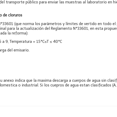
l transporte público para enviar las muestras al laboratorio en hi
o de cloruros
33601 (que norma los parámetros y límites de vertido en todo el p
nal para la actualización del Reglamento N°33601, en esta propuest
ada la reforma):
6 a 9, Temperatura = 15°C≤T ≤ 40°C
rga del emisario.
 su anexo indica que la maxima descarga a cuerpos de agua sin clas
domestica o industrial. Si los cuepros de agua estan clasificados (A