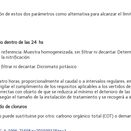
n de estos dos parámetros como alternativa para alcanzar el lími
io dentro de las 24 hs
eferencia: Muestra homogeneizada, sin filtrar ni decantar. Determ
la nitrificación
filtrar ni decantar. Dicromato potásico
tro horas, proporcionalmente al caudal o a intervalos regulares, en
igilar el cumplimiento de los requisitos aplicables a los vertidos de
orrectas con objeto de que se reduzca al mínimo el deterioro de las 
egún el tamaño de la instalación de tratamiento y se recogerá a i
do de cloruros
 puede sustituirse por otro: carbono orgánico total (COT) o deman