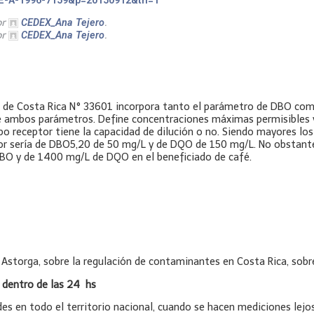
BOE-A-1996-7159&p=20150912&tn=1
or
.
CEDEX_Ana Tejero
or
.
CEDEX_Ana Tejero
 de Costa Rica N° 33601 incorpora tanto el parámetro de DBO como
tre ambos parámetros. Define concentraciones máximas permisibles y h
rpo receptor tiene la capacidad de dilución o no. Siendo mayores los
r sería de DBO5,20 de 50 mg/L y de DQO de 150 mg/L. No obstante,
BO y de 1400 mg/L de DQO en el beneficiado de café.
storga, sobre la regulación de contaminantes en Costa Rica, sobre
 dentro de las 24 hs
es en todo el territorio nacional, cuando se hacen mediciones lejos